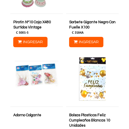
Pirotin Nº10 Caja X480
Sorbete Gigante Negro Con
Surtidos Vintage
Fuelle X100
C
5001-5
C
3164A
INGRESAR
INGRESAR
Adorno Colgante
Bolsas Plasticas Feliz
Cumpleaños Blancas 10
Unidades