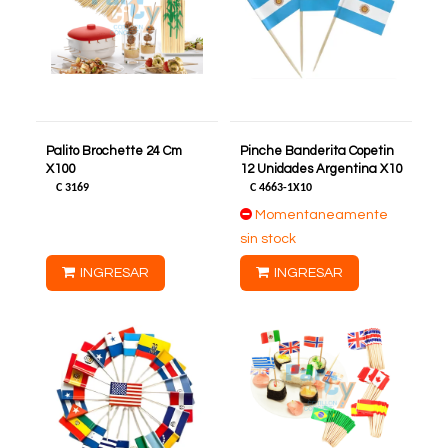
Palito Brochette 24 Cm
Pinche Banderita Copetin
X100
12 Unidades Argentina X10
C
3169
C
4663-1X10
Momentaneamente
sin stock
INGRESAR
INGRESAR