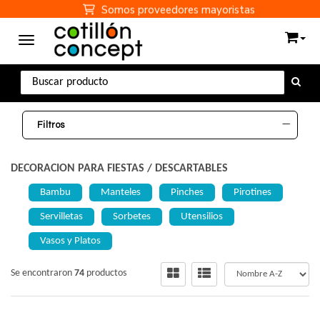
Somos proveedores mayoristas
Toggle navigation
Filtros
DECORACION PARA FIESTAS
/
DESCARTABLES
Bambu
Manteles
Pinches
Pirotines
Servilletas
Sorbetes
Utensilios
Vasos y Platos
Se encontraron
74
productos