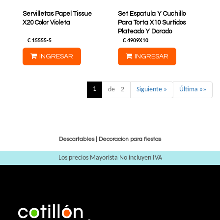
Servilletas Papel Tissue
Set Espatula Y Cuchillo
X20 Color Violeta
Para Torta X10 Surtidos
Plateado Y Dorado
C
15555-5
C
4909X10
INGRESAR
INGRESAR
1
de 2
Siguiente »
Última »»
Descartables
|
Decoracion para fiestas
Los precios Mayorista No incluyen IVA