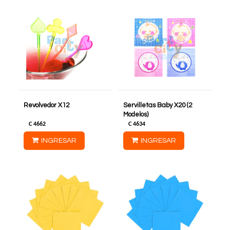
Revolvedor X12
Servilletas Baby X20 (2
Modelos)
C
4662
C
4634
INGRESAR
INGRESAR