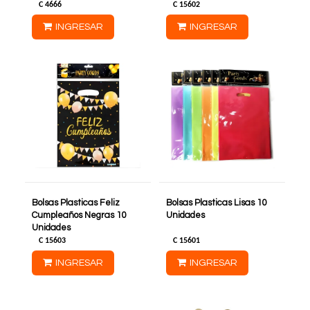
C
4666
C
15602
INGRESAR
INGRESAR
Bolsas Plasticas Feliz
Bolsas Plasticas Lisas 10
Cumpleaños Negras 10
Unidades
Unidades
C
15603
C
15601
INGRESAR
INGRESAR