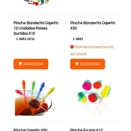
Pinche Banderita Copetin
Pinche Banderita Copetín
12 Unidades Paises
X50
Surtidos X10
C
4663-2X10
C
4663
Momentaneamente
sin stock
INGRESAR
INGRESAR
Pinche Copetín X50
Pinche Frutas X12