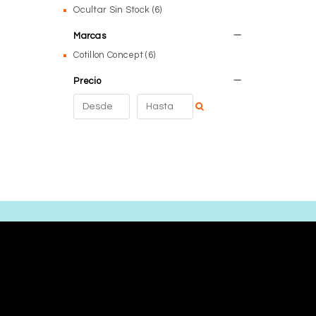
Uniformes / Oficios
Ocultar Sin Stock
(6)
Decoración
Personajes
Copas
Marcas
Carioca
Maquillaje / Accesorios
Cotillon Concept
(6)
Vaquero / Cowboy
Armas
Pirata
Precio
Mascaras
Galeras / Galerones
Capas / Disfraces
Bruja
Guirnaldas