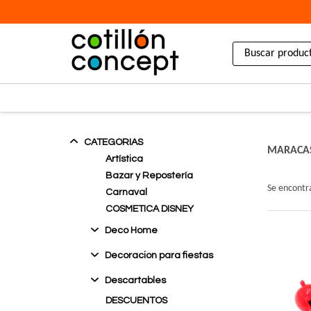
CATEGORIAS
MARACAS
Artística
Bazar y Repostería
Se encont
Carnaval
COSMETICA DISNEY
Deco Home
Box
Decoracion para fiestas
Difusores
Banderines
Descartables
Envases
Cake Toppers
Varillas
Bambu
DESCUENTOS
Cortinas