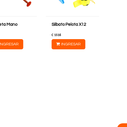
eta Mano
Silbato Pelota X12
C
1516
INGRESAR
INGRESAR