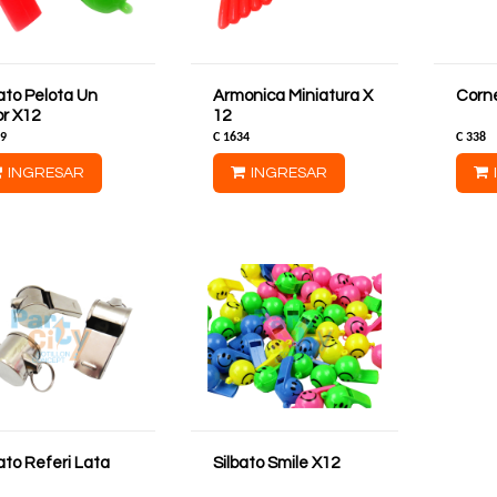
ato Pelota Un
Armonica Miniatura X
Corn
or X12
12
9
C
1634
C
338
INGRESAR
INGRESAR
ato Referi Lata
Silbato Smile X12