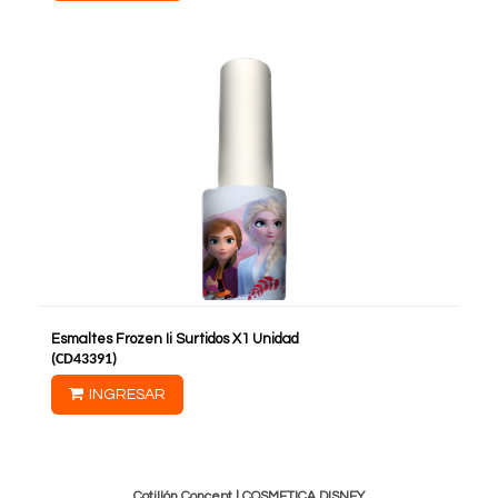
Esmaltes Frozen Ii Surtidos X1 Unidad
(
CD43391
)
INGRESAR
Cotillón Concept |
COSMETICA DISNEY