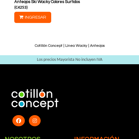
Anteojos Ski Wacky Colores Surtidos
(
C4253
)
INGRESAR
Cotillón Concept |
Linea Wacky
|
Anteojos
Los precios Mayorista No incluyen IVA